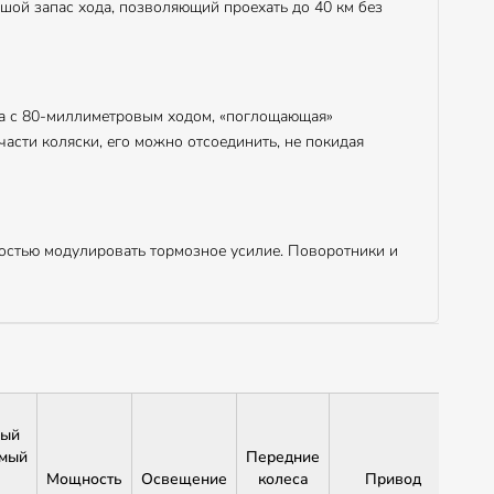
ьшой запас хода, позволяющий проехать до 40 км без
ка с 80-миллиметровым ходом, «поглощающая»
асти коляски, его можно отсоединить, не покидая
остью модулировать тормозное усилие. Поворотники и
ный
емый
Передние
Мощность
Освещение
колеса
Привод
ба