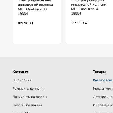
Электропривод для
инвалидной коляски
инвалидной коляски
MET OneDrive 4
MET OneDrive 80
18554
19334
135 900 ₽
189 900 ₽
Компания
Товары
О компании
Каталог тов
Реквизиты компании
Кресла-коля
Документы на товары
Детские инв
Новости компании
Инвалидные 