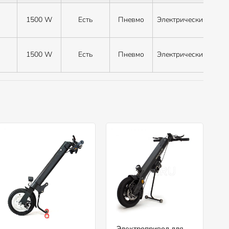
1500 W
Есть
Пневмо
Электрический
Лит
1500 W
Есть
Пневмо
Электрический
Лит
Электропривод для