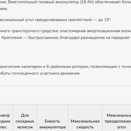
овке. Вместительный гелевый аккумулятор (16 Ah) обеспечивает бол
еях.
Максимальный угол преодолеваемых препятствий — до 15°.
ного транспортного средства: эластомерная амортизационная вил
. Крепление — быстросъемное, благодаря размещению на передней ч
ханическим калипером и 6-дюймовым ротором, позволяющим с точн
ибуты полноценного участника движения.
метр
Для
Максималь
едних
складных
Емкость
Максимальная
преодолева
олес
колясок
аккумулятора
скорость
угол