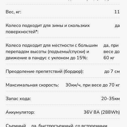
Вес, кг:
11
Колесо подходит для зимы и скользких
да
поверхностей*:
Колесо подходит для местности с большим
да, при
перепадом высоты (подъемы/спуски) и
весе до
движение в пандус с уклоном до 15%:
60 кг
Преодоление препятствий (бордюр):
до 7 см
Максимальная скорость:
30км/ч, при весе до 70 кг
Запас хода:
20-35км
Аккумулятор:
36V 8A (288Wh)
Съемный
да, быстросъемный, со встроенным