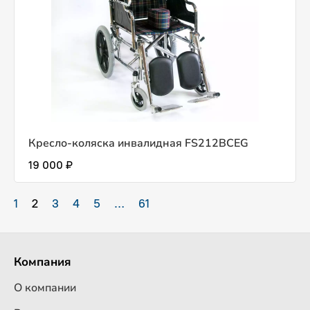
Кресло-коляска инвалидная FS212BCEG
19 000 ₽
1
2
3
4
5
…
61
Компания
О компании