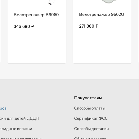
Велотренажер 9662U
Велотренажер B9060
271 380 ₽
346 680 ₽
Покупателям
аров
Способы оплаты
ски для детей c ДЦП
Сертификат ФСС
алидные коляски
Способы доставки