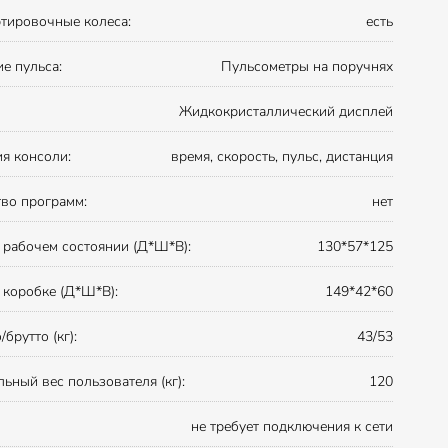
тировочные колеса:
есть
е пульса:
Пульсометры на поручнях
Жидкокристаллический дисплей
я консоли:
время, скорость, пульс, дистанция
во программ:
нет
 рабочем состоянии (Д*Ш*В):
130*57*125
 коробке (Д*Ш*В):
149*42*60
/брутто (кг):
43/53
ьный вес пользователя (кг):
120
не требует подключения к сети