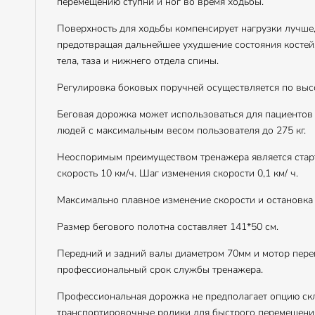
перемещению ступни и ног во время ходьбы.
Поверхность для ходьбы компенсирует нагрузки лучше,
предотвращая дальнейшее ухудшение состояния костей,
тела, таза и нижнего отдела спины.
Регулировка боковых поручней осуществляется по высоте
Беговая дорожка может использоваться для пациентов 
людей с максимальным весом пользователя до 275 кг.
Неоспоримым преимуществом тренажера является старто
скорость 10 км/ч. Шаг изменения скорости 0,1 км/ ч.
Максимально плавное изменение скорости и остановка
Размер бегового полотна составляет 141*50 см.
Передний и задний валы диаметром 70мм и мотор пер
профессиональный срок службы тренажера.
Профессиональная дорожка не предполагает опцию скл
транспортировочные ролики для быстрого перемещени