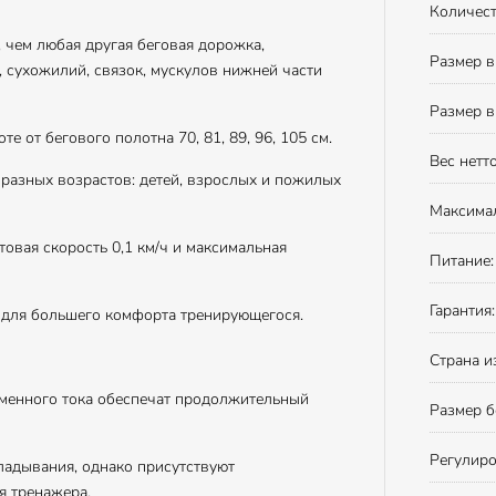
Количест
 чем любая другая беговая дорожка,
Размер в
 сухожилий, связок, мускулов нижней части
Размер в
 от бегового полотна 70, 81, 89, 96, 105 см.
Вес нетто
разных возрастов: детей, взрослых и пожилых
Максимал
вая скорость 0,1 км/ч и максимальная
Питание:
Гарантия:
 для большего комфорта тренирующегося.
Страна и
еменного тока обеспечат продолжительный
Размер б
Регулиро
адывания, однако присутствуют
я тренажера.