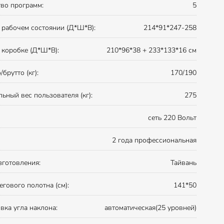
во программ:
5
 рабочем состоянии (Д*Ш*В):
214*91*247-258
 коробке (Д*Ш*В):
210*96*38 + 233*133*16 см
/брутто (кг):
170/190
ьный вес пользователя (кг):
275
сеть 220 Вольт
2 года профессиональная
зготовления:
Тайвань
егового полотна (см):
141*50
вка угла наклона:
автоматическая(25 уровней)