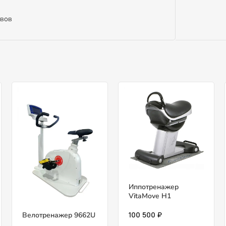
авов
Иппотренажер
VitaMove H1
Велотренажер 9662U
100 500 ₽