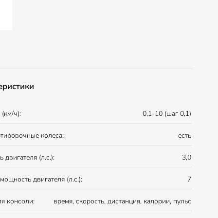
еристики
(км/ч):
0,1-10 (шаг 0,1)
тировочные колеса:
есть
двигателя (л.с.):
3,0
мощность двигателя (л.с.):
7
я консоли:
время, скорость, дистанция, калории, пульс