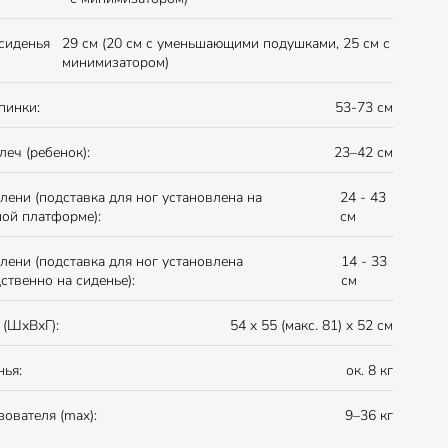
сиденья
29 см (20 см с уменьшающими подушками, 25 см с
минимизатором)
пинки:
53-73 см
леч (ребенок):
23–42 см
лени (подставка для ног установлена ​​на
24 - 43
ой платформе):
см
лени (подставка для ног установлена ​​
14 - 33
ственно на сиденье):
см
 (ШхВхГ):
54 x 55 (макс. 81) x 52 см
нья:
ок. 8 кг
зователя (max):
9–36 кг