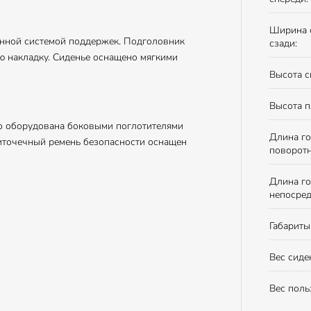
Ширина 
енной системой поддержек. Подголовник
сзади:
ую накладку. Сиденье оснащено мягкими
Высота с
Высота п
то оборудована боковыми поглотителями
Длина го
титочечный ремень безопасности оснащен
поворотн
Длина го
непосред
Габариты
Вес сиде
Вес поль