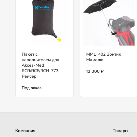
Пакет с
MML_402 Зонтик
наполнителем для
Мамалю
Akces-Med
RCR/RCE/RCH-773
13 000 ₽
Рейсер
Под заказ
Компания
Товары