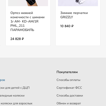
Ортез нижней
Зимние перчатки
конечности с шинами
GRIZZLY
1r AM- KD-AM/1R
PML_211
10 840 ₽
ПАРАМОБИЛЬ
24 828 ₽
Покупателям
аров
Способы оплаты
ски для детей c ДЦП
Сертификат ФСС
алидные коляски
Способы доставки
коляски для взрослых
Обмен и возврат