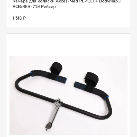
Камера для коляски Akces-Med РЕЙСЕР+ BodyMap®
RCB/REB-719 Рейсер
1 513 ₽