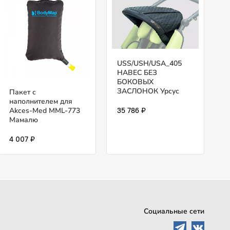
USS/USH/USA_405
НАВЕС БЕЗ
БОКОВЫХ
ЗАСЛОНОК Урсус
Пакет с
наполнителем для
Akces-Med MML-773
35 786 ₽
Мамалю
4 007 ₽
Социальные сети