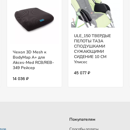
ULE_150 ТВЕРДЫЕ
ПЕЛОТЫ ТАЗА
СПОДУШКАМИ
СУЖАЮЩИМИ
Чехол 3D Mesh к
СИДЕНИЕ 10 CM
BodyMap А+ для
Улисес
Akces-Med RCB/REB-
349 Рейсер
45 077 ₽
14 036 ₽
Покупателям
аров
Способы оплаты