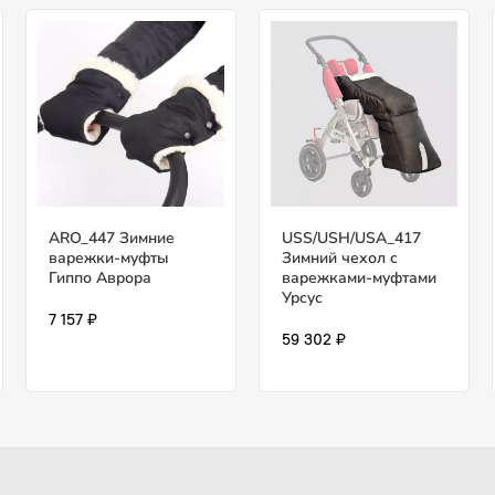
USS/USH/USA_417
ARO_447 Зимние
Зимний чехол с
варежки-муфты
варежками-муфтами
Гиппо Аврора
Урсус
7 157 ₽
59 302 ₽