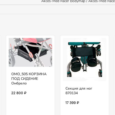
Akces-Med Racer Bodymap / Akces-Med Rac
OMO_505 КОРЗИНА
ПОД СИДЕНИЕ
Омбрело
Секция для ног
870134
22 800 ₽
17 399 ₽