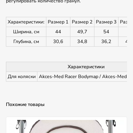
регулировать количество гранул.
Характеристики:
Размер 1
Размер 2
Размер 3
Разме
Ширина, см
44
49,7
54
6
Глубина, см
30,6
34,8
36,2
40,
Характеристики
Для коляски
Akces-Med Racer Bodymap / Akces-Med R
Похожие товары