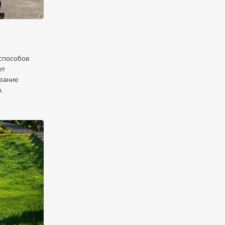
способов
ет
вание
.