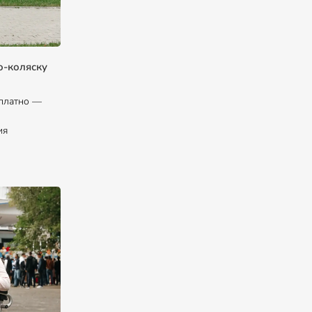
о-коляску
платно —
ия