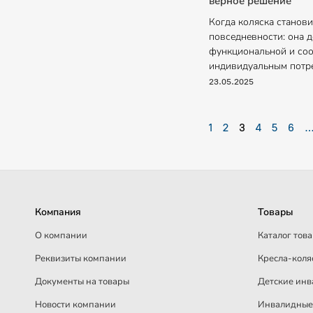
верное решение
Когда коляска станов
повседневности: она 
функциональной и соо
индивидуальным потр
23.05.2025
1
2
3
4
5
6
Компания
Товары
О компании
Каталог тов
Реквизиты компании
Кресла-коля
Документы на товары
Детские инв
Новости компании
Инвалидные 