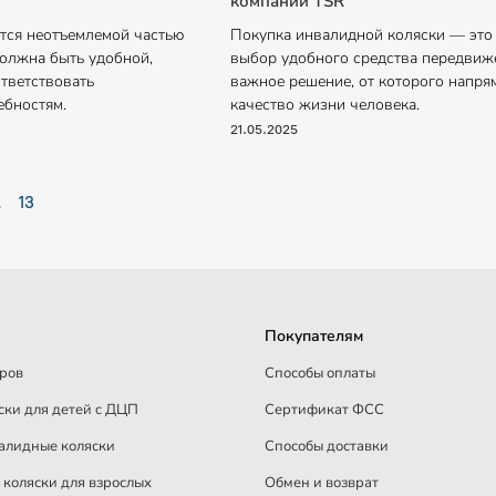
компании TSR
ится неотъемлемой частью
Покупка инвалидной коляски — это 
должна быть удобной,
выбор удобного средства передвиже
тветствовать
важное решение, от которого напря
ебностям.
качество жизни человека.
21.05.2025
…
13
Покупателям
аров
Способы оплаты
ски для детей c ДЦП
Сертификат ФСС
алидные коляски
Способы доставки
коляски для взрослых
Обмен и возврат