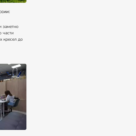
ссии:
и заметно
о части
х кресел до