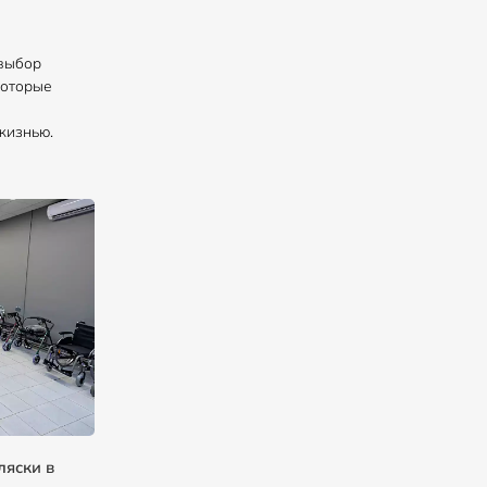
 выбор
которые
жизнью.
ляски в